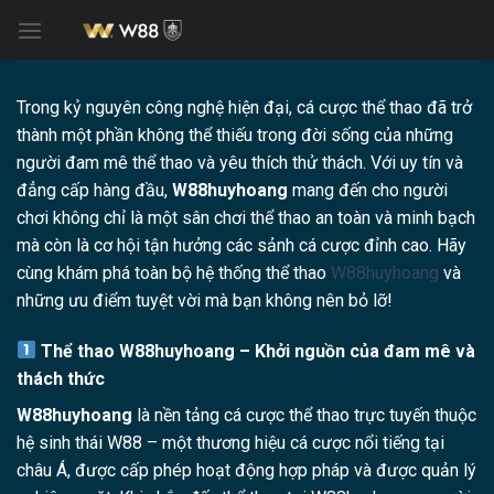
Skip
to
content
Trong kỷ nguyên công nghệ hiện đại, cá cược thể thao đã trở
thành một phần không thể thiếu trong đời sống của những
người đam mê thể thao và yêu thích thử thách. Với uy tín và
đẳng cấp hàng đầu,
W88huyhoang
mang đến cho người
chơi không chỉ là một sân chơi thể thao an toàn và minh bạch
mà còn là cơ hội tận hưởng các sảnh cá cược đỉnh cao. Hãy
cùng khám phá toàn bộ hệ thống thể thao
W88huyhoang
và
những ưu điểm tuyệt vời mà bạn không nên bỏ lỡ!
Thể thao W88huyhoang – Khởi nguồn của đam mê và
thách thức
W88huyhoang
là nền tảng cá cược thể thao trực tuyến thuộc
hệ sinh thái W88 – một thương hiệu cá cược nổi tiếng tại
châu Á, được cấp phép hoạt động hợp pháp và được quản lý