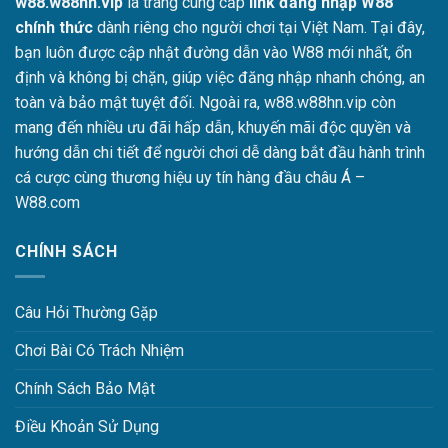
w88.w88hn.vip
là trang cung cấp
link đăng nhập W88
chính thức
dành riêng cho người chơi tại Việt Nam. Tại đây,
bạn luôn được cập nhật đường dẫn vào W88 mới nhất, ổn
định và không bị chặn, giúp việc đăng nhập nhanh chóng, an
toàn và bảo mật tuyệt đối. Ngoài ra, w88.w88hn.vip còn
mang đến nhiều ưu đãi hấp dẫn, khuyến mãi độc quyền và
hướng dẫn chi tiết để người chơi dễ dàng bắt đầu hành trình
cá cược cùng thương hiệu uy tín hàng đầu châu Á –
W88.com
CHÍNH SÁCH
Câu Hỏi Thường Gặp
Chơi Bài Có Trách Nhiệm
Chính Sách Bảo Mật
Điều Khoản Sử Dụng