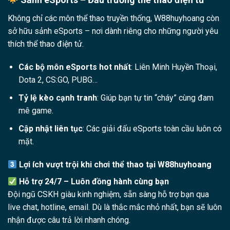
Không chỉ các môn thể thao truyền thống, W88huyhoang còn
sở hữu sảnh eSports – nơi dành riêng cho những người yêu
thích thể thao điện tử.
Các bộ môn eSports hot nhất
: Liên Minh Huyền Thoại,
Dota 2, CS:GO, PUBG…
Tỷ lệ kèo cạnh tranh
: Giúp bạn tự tin “cháy” cùng đam
mê game.
Cập nhật liên tục
: Các giải đấu eSports toàn cầu luôn có
mặt.
Lợi ích vượt trội khi chơi thể thao tại W88huyhoang
Hỗ trợ 24/7 – Luôn đồng hành cùng bạn
Đội ngũ CSKH giàu kinh nghiệm, sẵn sàng hỗ trợ bạn qua
live chat, hotline, email. Dù là thắc mắc nhỏ nhất, bạn sẽ luôn
nhận được câu trả lời nhanh chóng.