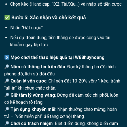
Chọn kèo (Handicap, 1X2, Tài/Xỉu…) và nhập số tiền cược.
Bước 5: Xác nhận và chờ kết quả
Nhấn “Đặt cược”.
Nếu dự đoán đúng, tiền thắng sẽ được cộng vào tài
khoản ngay lập tức.
Mẹo chơi thể thao hiệu quả tại W88huyhoang
Nắm rõ thông tin trận đấu
: Đọc kỹ thông tin đội hình,
phong độ, lịch sử đối đầu.
Quản lý vốn cược
: Chỉ nên đặt 10-20% vốn/1 kèo, tránh
“all-in” khi chưa chắc chắn.
Giữ tâm lý vững vàng
: Đừng để cảm xúc chi phối, luôn
có kế hoạch rõ ràng.
Tận dụng khuyến mãi
: Nhận thưởng chào mừng, hoàn
trả – “vốn miễn phí” để tăng cơ hội thắng.
Chơi có trách nhiệm
: Biết điểm dừng, không biến đam