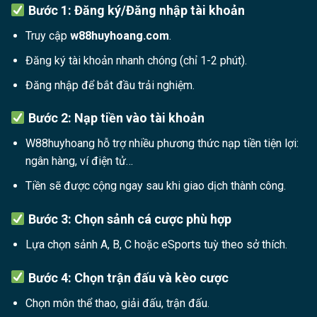
Bước 1: Đăng ký/Đăng nhập tài khoản
Truy cập
w88huyhoang.com
.
Đăng ký tài khoản nhanh chóng (chỉ 1-2 phút).
Đăng nhập để bắt đầu trải nghiệm.
Bước 2: Nạp tiền vào tài khoản
W88huyhoang hỗ trợ nhiều phương thức nạp tiền tiện lợi:
ngân hàng, ví điện tử…
Tiền sẽ được cộng ngay sau khi giao dịch thành công.
Bước 3: Chọn sảnh cá cược phù hợp
Lựa chọn sảnh A, B, C hoặc eSports tuỳ theo sở thích.
Bước 4: Chọn trận đấu và kèo cược
Chọn môn thể thao, giải đấu, trận đấu.