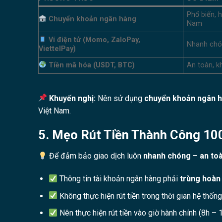
Phổ biến, 
Chuyển khoản ngân hàng
Nam
Ví điện tử (Momo, ZaloPay,
Nhanh chón
ViettelPay)
Tiền mã hóa (USDT, BTC)
An toàn, kh
Khuyến nghị:
Nên sử dụng
chuyển khoản ngân h
Việt Nam.
5. Mẹo Rút Tiền Thành Công 10
Để đảm bảo giao dịch luôn
nhanh chóng – an toà
Thông tin tài khoản ngân hàng phải
trùng hoàn
Không thực hiện rút tiền trong thời gian hệ thống
Nên thực hiện rút tiền vào giờ hành chính (8h – 