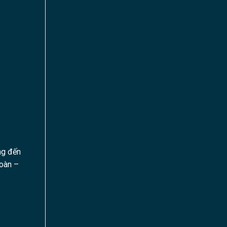
ng đến
toàn –