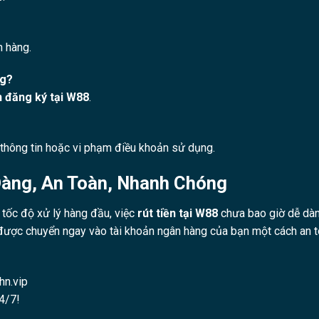
n hàng.
ng?
n đăng ký tại W88
.
 thông tin hoặc vi phạm điều khoản sử dụng.
Dàng, An Toàn, Nhanh Chóng
à tốc độ xử lý hàng đầu, việc
rút tiền tại W88
chưa bao giờ dễ dà
sẽ được chuyển ngay vào tài khoản ngân hàng của bạn một cách an 
hn.vip
24/7!