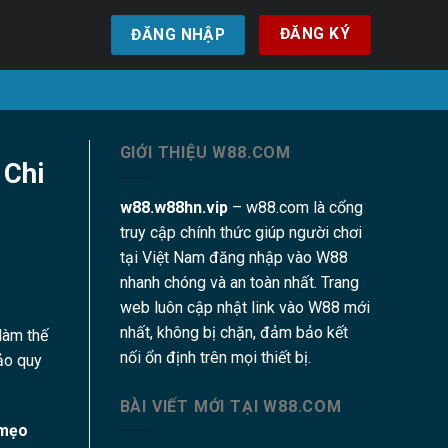
ĐĂNG KÝ
ĐĂNG NHẬP
GIỚI THIỆU W88.COM
 Chi
w88.w88hn.vip
– w88.com là cổng
truy cập chính thức giúp người chơi
tại Việt Nam đăng nhập vào W88
nhanh chóng và an toàn nhất. Trang
web luôn cập nhật link vào W88 mới
nhất, không bị chặn, đảm bảo kết
làm thế
nối ổn định trên mọi thiết bị.
ảo quy
BÀI VIẾT MỚI TẠI W88.COM
mẹo