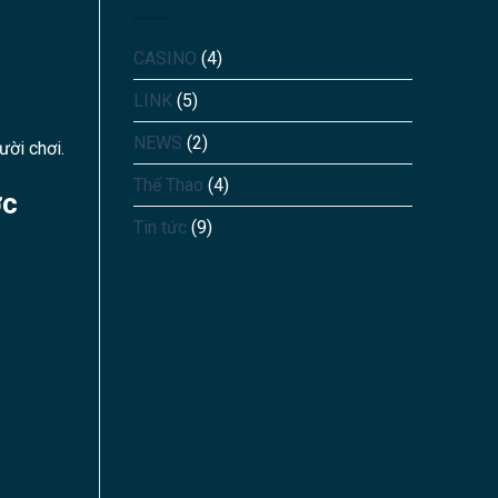
W88
Game
–
Uy
W88
Tín
CASINO
(4)
Casino
Trực
LINK
(5)
Tuyến
Uy
Tín
NEWS
(2)
ời chơi.
Nhất
Thể Thao
(4)
ớc
Tin tức
(9)