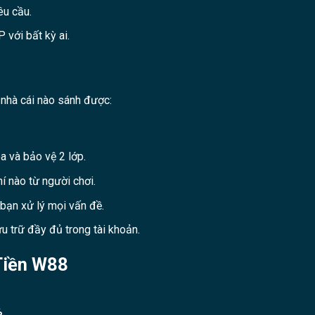
êu cầu.
với bất kỳ ai.
8
t nhà cái nào sánh được:
a và bảo vệ 2 lớp.
 nào từ người chơi.
bạn xử lý mọi vấn đề.
u trữ đầy đủ trong tài khoản.
Tiền W88
%
.