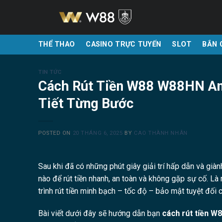
Skip
to
content
THỂ THAO
CASINO TRỰC TUYẾN
SLOT
BẮN 
TIN TỨC
Cách Rút Tiền W88 W88HN An
Tiết Từng Bước
POSTED ON
20 THÁNG 6, 2025
BY
CAO THÀNH NHÂN
Sau khi đã có những phút giây giải trí hấp dẫn và già
nào để rút tiền nhanh, an toàn và không gặp sự cố. Là
trình rút tiền minh bạch – tốc độ – bảo mật tuyệt đối 
Bài viết dưới đây sẽ hướng dẫn bạn
cách rút tiền W