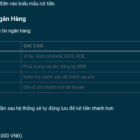
điền vào biểu mẫu rút tiền.
Ngân Hàng
 tin ngân hàng:
GHI CHÚ
Ví dụ: Vietcombank, BIDV, ACB…
Phải trùng với tên đăng ký W88
Kiểm tra chính xác để tránh sai sót
Ghi rõ chi nhánh mở tài khoản
lần sau hệ thống sẽ tự động lưu để rút tiền nhanh hơn.
0.000 VNĐ).