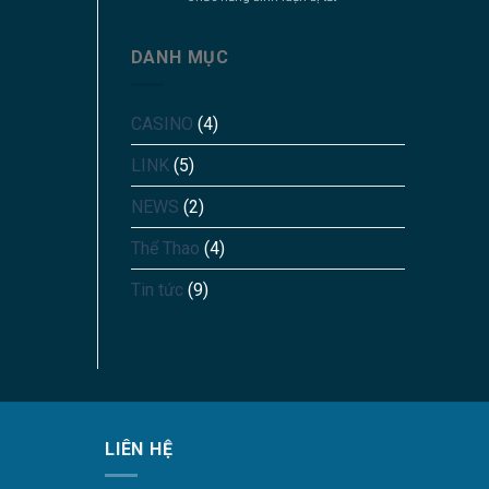
Casino
Nhất
Hàng
Trực
–
Đầu
Tuyến
Sảnh
DANH MỤC
W88
Game
–
Uy
W88
Tín
CASINO
(4)
Casino
Trực
LINK
(5)
Tuyến
Uy
Tín
NEWS
(2)
Nhất
Thể Thao
(4)
Tin tức
(9)
LIÊN HỆ