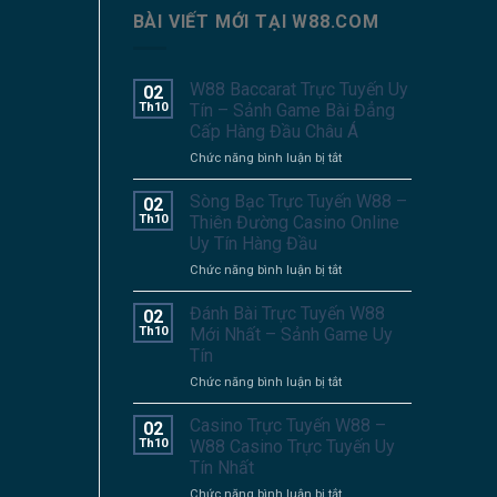
BÀI VIẾT MỚI TẠI W88.COM
W88 Baccarat Trực Tuyến Uy
02
Th10
Tín – Sảnh Game Bài Đẳng
Cấp Hàng Đầu Châu Á
ở
Chức năng bình luận bị tắt
W88
Baccarat
Sòng Bạc Trực Tuyến W88 –
02
Trực
Th10
Thiên Đường Casino Online
Tuyến
Uy Tín Hàng Đầu
Uy
ở
Chức năng bình luận bị tắt
Tín
Sòng
–
Bạc
Sảnh
Đánh Bài Trực Tuyến W88
02
Trực
Game
Th10
Mới Nhất – Sảnh Game Uy
Tuyến
Bài
Tín
W88
Đẳng
ở
Chức năng bình luận bị tắt
–
Cấp
Đánh
Thiên
Hàng
Bài
Đường
Đầu
Casino Trực Tuyến W88 –
02
Trực
Casino
Châu
Th10
W88 Casino Trực Tuyến Uy
Tuyến
Online
Á
Tín Nhất
W88
Uy
ở
Chức năng bình luận bị tắt
Mới
Tín