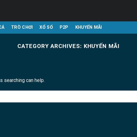
CÁ
TRÒ CHƠI
XỔ SỐ
P2P
KHUYẾN MÃI
CATEGORY ARCHIVES:
KHUYẾN MÃI
ps searching can help.