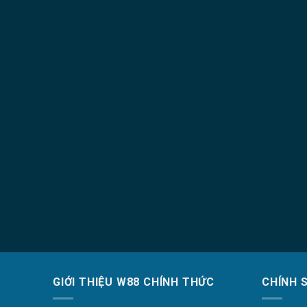
GIỚI THIỆU W88 CHÍNH THỨC
CHÍNH 