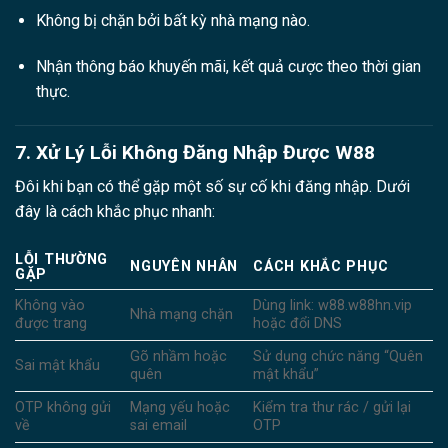
Nhận thông báo khuyến mãi, kết quả cược theo thời gian
thực.
7. Xử Lý Lỗi Không Đăng Nhập Được W88
Đôi khi bạn có thể gặp một số sự cố khi đăng nhập. Dưới
đây là cách khắc phục nhanh:
LỖI THƯỜNG
NGUYÊN NHÂN
CÁCH KHẮC PHỤC
GẶP
Không vào
Dùng link: w88.w88hn.vip
Nhà mạng chặn
được trang
hoặc đổi DNS
Gõ nhầm hoặc
Sử dụng chức năng “Quên
Sai mật khẩu
quên
mật khẩu”
OTP không gửi
Mạng yếu hoặc
Kiểm tra thư rác / gửi lại
về
sai email
OTP
Captcha lặp vô
Lỗi cache trình
Xóa cache/cookie, thử
hạn
duyệt
trình duyệt khác