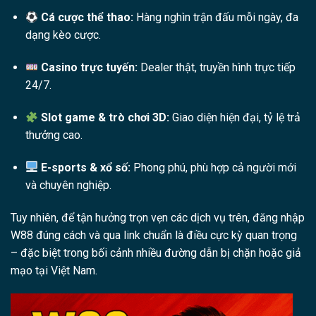
dạng kèo cược.
Casino trực tuyến:
Dealer thật, truyền hình trực tiếp
24/7.
Slot game & trò chơi 3D:
Giao diện hiện đại, tỷ lệ trả
thưởng cao.
E-sports & xổ số:
Phong phú, phù hợp cả người mới
và chuyên nghiệp.
Tuy nhiên, để tận hưởng trọn vẹn các dịch vụ trên, đăng nhập
W88 đúng cách và qua link chuẩn là điều cực kỳ quan trọng
– đặc biệt trong bối cảnh nhiều đường dẫn bị chặn hoặc giả
mạo tại Việt Nam.