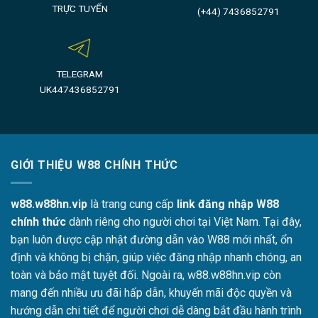
TELEGRAM
UK447436852791
GIỚI THIỆU W88 CHÍNH THỨC
w88.w88hn.vip
là trang cung cấp
link đăng nhập W88
chính thức
dành riêng cho người chơi tại Việt Nam. Tại đây,
bạn luôn được cập nhật đường dẫn vào W88 mới nhất, ổn
định và không bị chặn, giúp việc đăng nhập nhanh chóng, an
toàn và bảo mật tuyệt đối. Ngoài ra, w88.w88hn.vip còn
mang đến nhiều ưu đãi hấp dẫn, khuyến mãi độc quyền và
hướng dẫn chi tiết để người chơi dễ dàng bắt đầu hành trình
cá cược cùng thương hiệu uy tín hàng đầu châu Á –