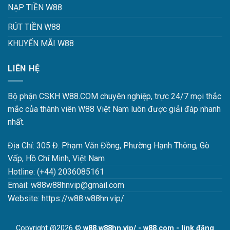
RÚT TIỀN W88
KHUYẾN MÃI W88
LIÊN HỆ
Bộ phận CSKH W88.COM chuyên nghiệp, trực 24/7 mọi thắc
mắc của thành viên W88 Việt Nam luôn được giải đáp nhanh
nhất.
Địa Chỉ: 305 Đ. Phạm Văn Đồng, Phường Hạnh Thông, Gò
Vấp, Hồ Chí Minh, Việt Nam
Hotline: (+44) 2036085161
Email: w88w88hnvip@gmail.com
Website: https://w88.w88hn.vip/
Copyright @2026 ©
w88.w88hn.vip/ - w88.com - link đăng
nhập w88 chính thức - Link vào w88 mới nhất