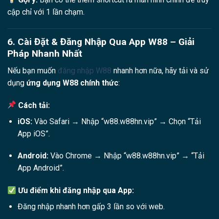
6. Cài Đặt & Đăng Nhập Qua App W88 – Giải
Pháp Nhanh Nhất
Nếu bạn muốn
đăng nhập W88
nhanh hơn nữa, hãy tải và sử
dụng
ứng dụng W88 chính thức
:
Cách tải:
iOS:
Vào Safari → Nhập “w88.w88hn.vip” → Chọn “Tải
App iOS”.
Android:
Vào Chrome → Nhập “w88.w88hn.vip” → “Tải
App Android”.
Ưu điểm khi đăng nhập qua App:
Đăng nhập nhanh hơn gấp 3 lần so với web.
Không bị chặn bởi bất kỳ nhà mạng nào.