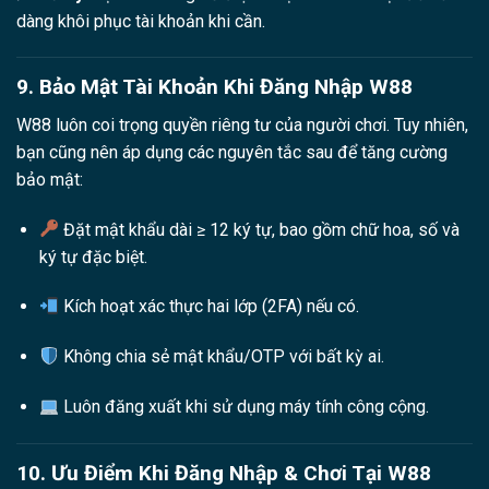
9. Bảo Mật Tài Khoản Khi Đăng Nhập W88
W88 luôn coi trọng quyền riêng tư của người chơi. Tuy nhiên,
bạn cũng nên áp dụng các nguyên tắc sau để tăng cường
bảo mật:
Đặt mật khẩu dài ≥ 12 ký tự, bao gồm chữ hoa, số và
ký tự đặc biệt.
Kích hoạt xác thực hai lớp (2FA) nếu có.
Không chia sẻ mật khẩu/OTP với bất kỳ ai.
Luôn đăng xuất khi sử dụng máy tính công cộng.
10. Ưu Điểm Khi Đăng Nhập & Chơi Tại W88
ƯU ĐIỂM
CHI TIẾT