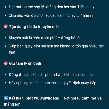
Đặt mức cược hợp lý, không dồn hết vào 1 lần quay.
Chia nhỏ vốn để chơi lâu dài, tránh “cháy túi” nhanh.
Tận dụng tối đa khuyến mãi
Khuyến mãi là “vốn miễn phí” – đừng bỏ lỡ!
Giúp bạn quay slot lâu hơn mà không lo tốn quá nhiều tiền
thật.
Giữ tâm lý ổn định
Đừng để cảm xúc chi phối, nhất là khi thua liên tiếp.
Hãy nghỉ ngơi, tỉnh táo trước khi quyết định quay tiếp.
Kết luận: Slot W88huyhoang – Nơi hội tụ đam mê và
thắng lớn