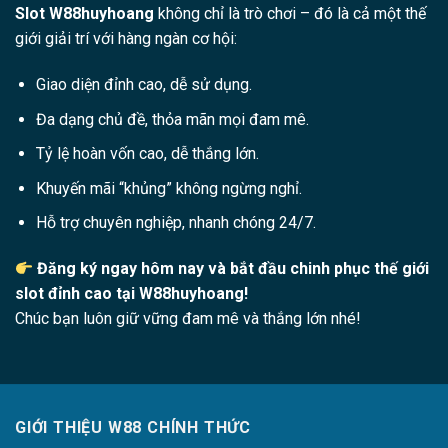
Slot W88huyhoang
không chỉ là trò chơi – đó là cả một thế
giới giải trí với hàng ngàn cơ hội:
Giao diện đỉnh cao, dễ sử dụng.
Đa dạng chủ đề, thỏa mãn mọi đam mê.
Tỷ lệ hoàn vốn cao, dễ thắng lớn.
Khuyến mãi “khủng” không ngừng nghỉ.
Hỗ trợ chuyên nghiệp, nhanh chóng 24/7.
Đăng ký ngay hôm nay và bắt đầu chinh phục thế giới
slot đỉnh cao tại W88huyhoang!
Chúc bạn luôn giữ vững đam mê và thắng lớn nhé!
GIỚI THIỆU W88 CHÍNH THỨC