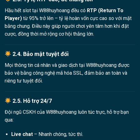
Hầu hết slot tại W88huyhoang đều có
RTP (Return To
Player)
từ 95% trở lên – tỷ lệ hoàn vốn cực cao so với mặt
bằng chung. Điều này giúp người chơi yên tâm hơn khi đặt
cược, đồng thời mở rộng cơ hội thắng lớn.
2.4. Bảo mật tuyệt đối
Mọi thông tin cá nhân và giao dịch tại W88huyhoang được
bảo vệ bằng công nghệ mã hóa SSL, đảm bảo an toàn và
riêng tư tuyệt đối.
2.5. Hỗ trợ 24/7
Đội ngũ CSKH của W88huyhoang luôn túc trực, hỗ trợ bạn
qua:
Live chat
– Nhanh chóng, tức thì.